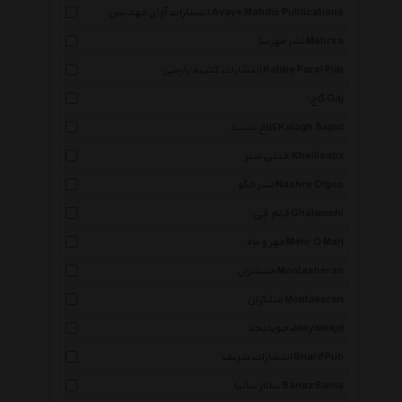
انتشارات آوای مهدیس Avaye Mahdis Publications
نشر مهرسا Mehrsa
انتشارات کتیبه پارسی Katibe Parsi Pub
گاج Gaj
کلاغ سپید Kalagh Sepid
خیلی سبز Kheilisabz
نشر الگو Nashre Olgoo
قلم چی Ghalamchi
مهر و ماه Mehr O Mah
منتشران Montasheran
مبتکران Mobtakeran
جویامجد Jooyamajd
انتشارات شریف Sharif Pub
ساناز سانیا Sanaz Sania