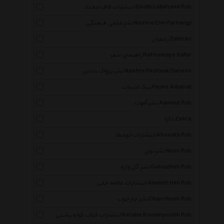
انتشارات قاف لبخند Ghafe Labkhand Pub
نشر علمی فرهنگی Nashre Elmi Farhangi
زعفران Zaferan
راهنمای سفر Rahnamaye Safar
نشر پژواک دانش Nashre Pezhvak Danesh
پیک ادبیات Peyke Adabiat
نشر آموت Aamout Pub
ذکرا Zekra
انتشارات ابوعطا Abooata Pub
نشر نون Noon Pub
نشر گل واژه Golvazheh Pub
انتشارات علامه حلی Alameh Heli Pub
نشر چارچوب Charchoob Pub
انتشارات کتاب کوله پشتی Ketabe Koolehposhti Pub