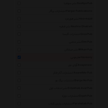
نشر سوفیا Soofiya Pub
انتشارات پرگار Pargar Publications
نشر هورمزد Hoormazd
نشر قطره Nashre Ghatreh
انتشارات گیسا Gisa Pub
نشر علمی Elmi Pub
نشر میلکان Milkan Pub
هارمونی Harmony
آوای نور Avayenoor
انتشارات آثار فکر Asarefekr Pub
انتشارات برگ نو Barge No Pub
نشر انتخاب اول Entekhab Aval Pub
انتشارات دوژه Dojeh Pub
انتشارات پارس کتاب Parsketab Pub