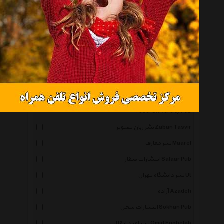
انتشارات ندای سینا Nedaye Sina Pub
انتشارات ارکان دانش Arkane Danesh Pub
انتشارات پارتیان Partyan Pub
نشر دانشگاهی فرهمند Farahmand Pub
انتشارات نص Nass Pub
انتشارات نما Nama Pub
انتشارات دانشگاه صنعتی خواجه نصیرالدین طوسی K N
Toosi University Pub
نشر زبان تصویر Zaban Tasvir
نشر معارف Maaref
انتشارات صفار Safaar Pub
نشر دانشگاه تهران Ut
آزاده Azadeh
انتشارات سخن Sokhan Pub
نشر امید انقلاب Omid Enghelab