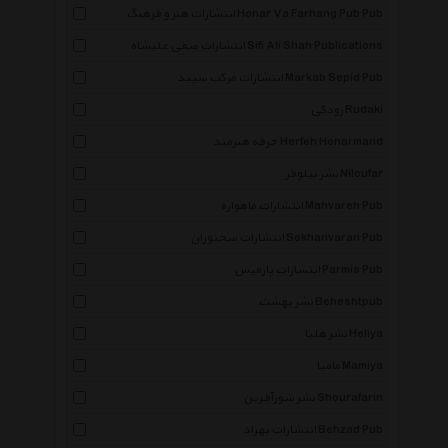
انتشارات هنر و فرهنگ Honar Va Farhang Pub Pub
انتشارات صفی علیشاه Sifi Ali Shah Publications
انتشارات مرکب سپید Markab Sepid Pub
رودکی Rudaki
حرفه هنرمند Herfeh Honarmand
نشر نیلوفر Niloufar
انتشارات ماهواره Mahvareh Pub
انتشارات سخنوران Sokhanvaran Pub
انتشارات پارمیس Parmis Pub
نشر بهشت Beheshtpub
نشر هلیا Heliya
مامیا Mamiya
نشر شورآفرین Shourafarin
انتشارات بهزاد Behzad Pub