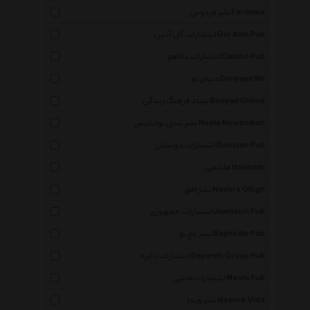
نشر فردوس Ferdows
انتشارات گل آذین Gol Azin Pub
انتشارات دالاهو Dalaho Pub
دنیای نو Donyaye No
بنیاد فرهنگ زندگی Bonyad Online
نشر نسل نواندیش Nasle Nowandish
انتشارات دوستان Doostan Pub
هاشمی Hashemi
نشر افق Nashre Ofogh
انتشارات جمهوری Jomhouri Pub
نشر باغ نو Baghe No Pub
انتشارات دایره Dayereh Group Pub
انتشارات ماشی Mashi Pub
نشر ویدا Nashre Vida