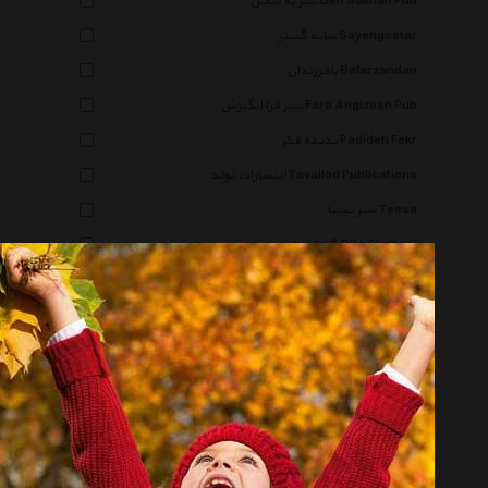
نشر به سخن Beh Sokhan Pub
سایه گستر Sayehgostar
بافرزندان Bafarzandan
نشر فرا انگیزش Fara Angizesh Pub
پدیده فکر Padideh Fekr
انتشارات تولد Tavallod Publications
نشر تیسا Teesa
گیتا شناسی Gita Shenasi
نشر زرین و سیمین Zarin And Simin Pub
انتشارات سبزان Sabzan Pub
نشر رویش Rooyesh Pub
نشر آبان Aban
خاتون Khatoon
مطالعات و تحقیقات زنان Motaleat Va Tahghighat
Zanan