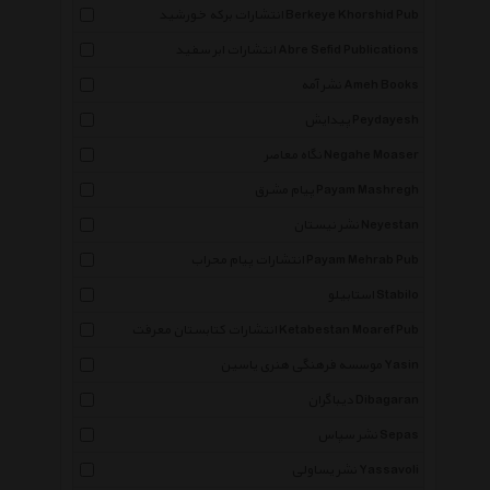
انتشارات برکه خورشید Berkeye Khorshid Pub
انتشارات ابر سفید Abre Sefid Publications
نشر آمه Ameh Books
پیدایش Peydayesh
نگاه معاصر Negahe Moaser
پیام مشرق Payam Mashregh
نشر نیستان Neyestan
انتشارات پیام محراب Payam Mehrab Pub
استابیلو Stabilo
انتشارات کتابستان معرفت Ketabestan Moaref Pub
موسسه فرهنگی هنری یاسین Yasin
دیباگران Dibagaran
نشر سپاس Sepas
نشر یساولی Yassavoli