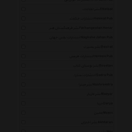
نشر اطلاعات Ettelaat
انتشارات حکمت Hekmat Pub
نشر فرهنگستان هنر Farhangestan Honar
انتشارات نقش جهان Naghshe Jahan Pub
نشر بصیرت Basirat
انتشارات هرمس Hermes Pub
نشر بوستان کتاب Boostan
انتشارات صدرا Sadra Pub
نشر میترا Nashremitra
نشر مازیار Mazyar
دریا Darya
معین Moein
نشر اختران Akhtaran
نشر نی Ney