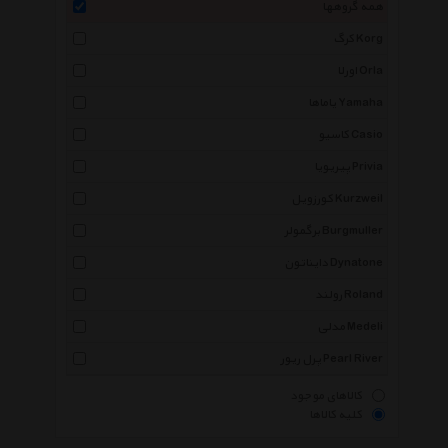
همه گروهها
کرگ Korg
اورلا Orla
یاماها Yamaha
کاسیو Casio
پیریویا Privia
کورزویل Kurzweil
برگمولر Burgmuller
دایناتون Dynatone
رولند Roland
مدلی Medeli
پرل ریور Pearl River
کالاهای موجود
کلیه کالاها