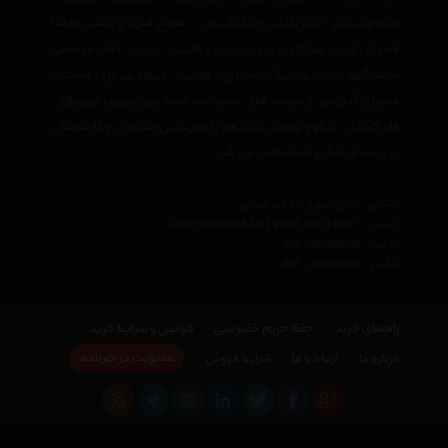
تخته وایت‌برد
-
ابزار نقاشی و رنگ آمیزی
) ، صنایع هنری و دستی مانند(
فیروزه کوبی
-
میناکاری
-
سوزن دوزی
-
بافتنی
–
ترمه
) ، آلات موسیقی
مانند(
گیتار
-
پیانو دیجیتال
-
ویولن
-
فلوت
) ،‌
فیلم و سریال
و همچنین
محتوای آموزشی از شرکت های معتبر دنیا مانند
نشر چشمه
،
نشر نگاه
،
فابر کاستل
،
پاپکو
و
تصویر دنیای هنر
با مجربترین مشاوران و کارشناسان
در زمینه فرهنگ و هنر فعالیت می کند.
نشانی : ایران، تهران، دفتر مرکزی
ایمیل :
avan.network {at} gmail {dot} com
تلفن :
021 - 00000000
فکس :
021 - 00000000
راهنمای خرید
حفظ حریم خصوصی
قوانین و شرایط خرید
عضویت در خبرنامه
درباره ما
ارتباط با ما
شرایط فروش