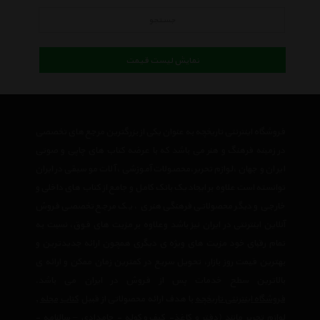
جستجو
نمایش لیست قیمت
فروشگاه اینترنتی تاریخچه به عنوان یکی از بزرگترین مرجع های تخصصی
در زمینه فرهنگ و هنر می باشد که با عرضه کتاب های چاپی و صوتی
ایران و جهان ،لوازم تحریر،محصولات آموزشی ،آلات موسیقی در ایران
توانسته است علاوه بر ایجاد یک بانک کامل و جامع از کتاب های داخلی و
خارجی و دیگر محصولاتی فرهنگی هنری ، یک مرجع تخصصی فروش
آنلاین اینترنتی در ایران نیز باشد وعلاوه بر مزیت های فوق، نسبت به
تمام رقبای خود مزیت های ویژه ی دیگری همچون ارائه جدیدترین و
بهترین قیمت روز بازار، تحویل سریع در کمترین زمان ممکن و ارائه ی
بالاترین سطح خدمات پس از فروش در ایران می باشد.
فروشگاه اینترنتی تاریخچه
با هدف ارائه محصولاتی از قبیل
کتاب
مجله
,
لوازم تحریر مانند (
دفتر
و
کاغذ
-
کیف و کوله
-
جامدادی
–
سالنامه
-