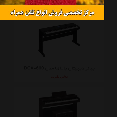
تماس بگیرید
پیانو دیجیتال یاماها مدل DGX-660
تماس بگیرید