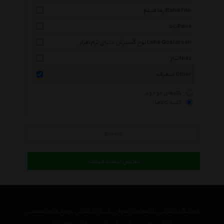
رها فیلم Raha Film
پانا Pana
لوح گسترش دنیای نرم افزار Lohe Gostaresh
نیاز Niaz
متفرقه Other
کالاهای موجود
کلیه کالاها
جستجو
نمایش لیست قیمت
فروشگاه اینترنتی تاریخچه به عنوان یکی از بزرگترین مرجع های تخصصی