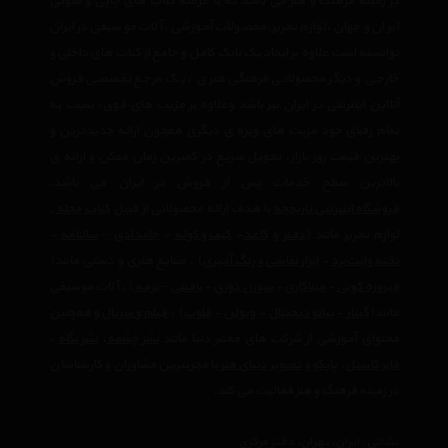
در زمینه فرهنگ و هنر می باشد که با عرضه کتاب های چاپی و صوتی
ایران و جهان ،لوازم تحریر،محصولات آموزشی ،آلات موسیقی در ایران
توانسته است علاوه بر ایجاد یک بانک کامل و جامع از کتاب های داخلی و
خارجی و دیگر محصولاتی فرهنگی هنری ، یک مرجع تخصصی فروش
آنلاین اینترنتی در ایران نیز باشد وعلاوه بر مزیت های فوق، نسبت به
تمام رقبای خود مزیت های ویژه ی دیگری همچون ارائه جدیدترین و
بهترین قیمت روز بازار، تحویل سریع در کمترین زمان ممکن و ارائه ی
بالاترین سطح خدمات پس از فروش در ایران می باشد.
فروشگاه اینترنتی تاریخچه
با هدف ارائه محصولاتی از قبیل
کتاب
مجله
,
لوازم تحریر مانند (
دفتر
و
کاغذ
-
کیف و کوله
-
جامدادی
–
سالنامه
-
تخته وایت‌برد
-
ابزار نقاشی و رنگ آمیزی
) ، صنایع هنری و دستی مانند(
فیروزه کوبی
-
میناکاری
-
سوزن دوزی
-
بافتنی
–
ترمه
) ، آلات موسیقی
مانند(
گیتار
-
پیانو دیجیتال
-
ویولن
-
فلوت
) ،‌
فیلم و سریال
و همچنین
محتوای آموزشی از شرکت های معتبر دنیا مانند
نشر چشمه
،
نشر نگاه
،
فابر کاستل
،
پاپکو
و
تصویر دنیای هنر
با مجربترین مشاوران و کارشناسان
در زمینه فرهنگ و هنر فعالیت می کند.
نشانی : ایران، تهران، دفتر مرکزی