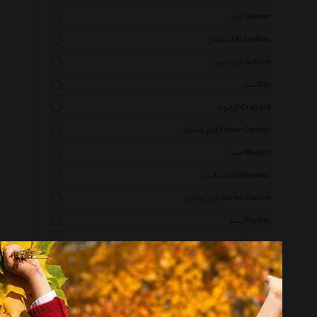
اونر Owner
استدلر Staedtler
آرت لاین Artline
بیک Bic
کرایولا Crayola
فابر کاستل Faber Castell
مپد Maped
اشنایدر Schneider
کارن داش Caran Dache
پنتر Panter
ناگا Naga
زبرا Zebra
شین هان Shinhan
میلان Milan