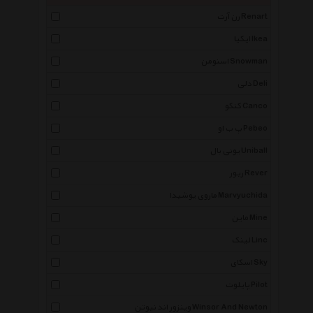
رن آرت Renart
ایکیا Ikea
اسنومن Snowman
دلی Deli
کنکو Canco
پ ب او Pebeo
یونی بال Uniball
ریور Rever
ماروی یوشیدا Marvyuchida
ماین Mine
لینک Linc
اسکای Sky
پایلوت Pilot
وینزور اند نیوتن Winsor And Newton