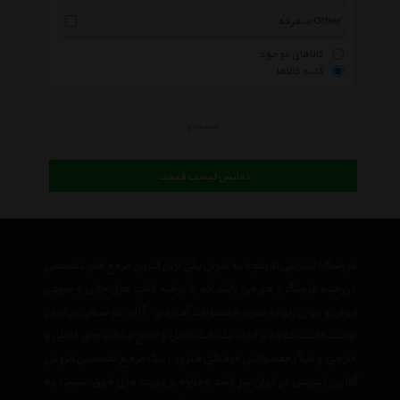
متفرقه Other
کالاهای موجود
کلیه کالاها
جستجو
نمایش لیست قیمت
فروشگاه اینترنتی تاریخچه به عنوان یکی از بزرگترین مرجع های تخصصی
در زمینه فرهنگ و هنر می باشد که با عرضه کتاب های چاپی و صوتی
ایران و جهان ،لوازم تحریر،محصولات آموزشی ،آلات موسیقی در ایران
توانسته است علاوه بر ایجاد یک بانک کامل و جامع از کتاب های داخلی و
خارجی و دیگر محصولاتی فرهنگی هنری ، یک مرجع تخصصی فروش
آنلاین اینترنتی در ایران نیز باشد وعلاوه بر مزیت های فوق، نسبت به