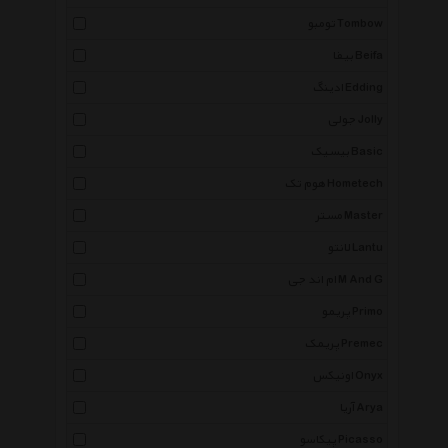
تومبو Tombow
بیفا Beifa
ادینگ Edding
جولی Jolly
بیسیک Basic
هوم تک Hometech
مستر Master
لانتو Lantu
ام اند جی M And G
پریمو Primo
پریمک Premec
اونیکس Onyx
آریا Arya
پیکاسو Picasso