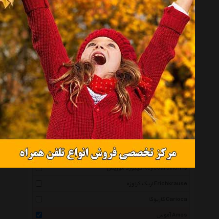
پلیکان Pelikan
لیرا Lyra
جیوتو Giotto
لگامستر Legamaster
کورس Kores
لتراست Letraset
تراتو Tratto
فنس Fans
اینوکس Inox
کوییلو Quilo
کیبورد موریس Keyboardmorris
اریک کراوزه Erichkrause
کاریوکا Carioca
آموس Amos