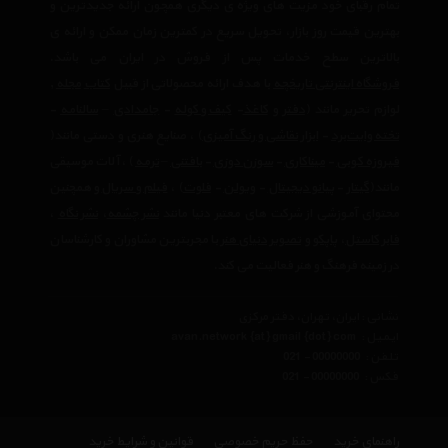
تمام رقبای خود مزیت های ویژه ی دیگری همچون ارائه جدیدترین و
بهترین قیمت روز بازار، تحویل سریع در کمترین زمان ممکن و ارائه ی
بالاترین سطح خدمات پس از فروش در ایران می باشد.
فروشگاه اینترنتی تاریخچه
با هدف ارائه محصولاتی از قبیل
کتاب
مجله
,
لوازم تحریر مانند (
دفتر
و
کاغذ
-
کیف و کوله
-
جامدادی
–
سالنامه
-
تخته وایت‌برد
-
ابزار نقاشی و رنگ آمیزی
) ، صنایع هنری و دستی مانند(
فیروزه کوبی
-
میناکاری
-
سوزن دوزی
-
بافتنی
–
ترمه
) ، آلات موسیقی
مانند(
گیتار
-
پیانو دیجیتال
-
ویولن
-
فلوت
) ،‌
فیلم و سریال
و همچنین
محتوای آموزشی از شرکت های معتبر دنیا مانند
نشر چشمه
،
نشر نگاه
،
فابر کاستل
،
پاپکو
و
تصویر دنیای هنر
با مجربترین مشاوران و کارشناسان
در زمینه فرهنگ و هنر فعالیت می کند.
نشانی : ایران، تهران، دفتر مرکزی
ایمیل :
avan.network {at} gmail {dot} com
تلفن :
021 - 00000000
فکس :
021 - 00000000
راهنمای خرید
حفظ حریم خصوصی
قوانین و شرایط خرید