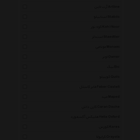
آرت لاین Artline
استابیلو Stabilo
کوه نور Koh I Noor
استدلر Staedtler
مونامی Monami
اونر Owner
بیک Bic
کوییلو Quilo
فابر کاستل Faber Castell
مپد Maped
کارن داش Caran Dache
هلیکس آکسفورد Helix Oxford
کورس Kores
کرایولا Crayola