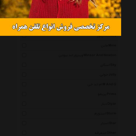
پلیکان Pelikan
کرتاکالر Cretacolor
آریا Arya
ریوز Reeves
ماین Mine
وینزور اند نیوتن Winsor And Newton
اسکای Sky
جولی Jolly
ام اند جی M And G
پریمو Primo
دیار Diyar
استورم Storm
استار Star
متفرقه Other