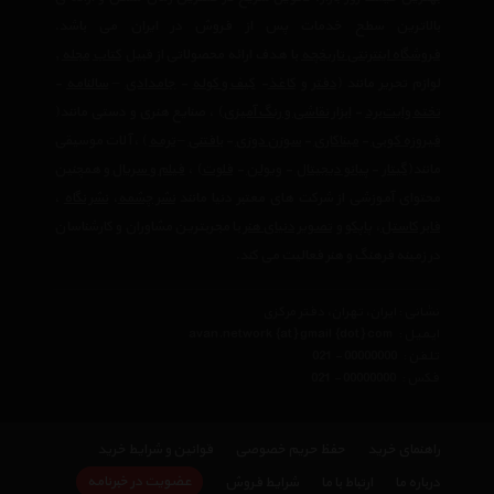
بالاترین سطح خدمات پس از فروش در ایران می باشد.
فروشگاه اینترنتی تاریخچه
با هدف ارائه محصولاتی از قبیل
کتاب
مجله
,
لوازم تحریر مانند (
دفتر
و
کاغذ
-
کیف و کوله
-
جامدادی
–
سالنامه
-
تخته وایت‌برد
-
ابزار نقاشی و رنگ آمیزی
) ، صنایع هنری و دستی مانند(
فیروزه کوبی
-
میناکاری
-
سوزن دوزی
-
بافتنی
–
ترمه
) ، آلات موسیقی
مانند(
گیتار
-
پیانو دیجیتال
-
ویولن
-
فلوت
) ،‌
فیلم و سریال
و همچنین
محتوای آموزشی از شرکت های معتبر دنیا مانند
نشر چشمه
،
نشر نگاه
،
فابر کاستل
،
پاپکو
و
تصویر دنیای هنر
با مجربترین مشاوران و کارشناسان
در زمینه فرهنگ و هنر فعالیت می کند.
نشانی : ایران، تهران، دفتر مرکزی
ایمیل :
avan.network {at} gmail {dot} com
تلفن :
021 - 00000000
فکس :
021 - 00000000
راهنمای خرید
حفظ حریم خصوصی
قوانین و شرایط خرید
عضویت در خبرنامه
درباره ما
ارتباط با ما
شرایط فروش