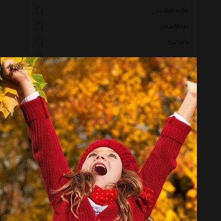
فکتیس Factis
میلان Milan
لیرا Lyra
جیوتو Giotto
اسپراوت Sprout
پنتر Panter
کلیپس Clips
اینوکس Inox
الیگیتور Alligator
اریک کراوزه Erichkrause
سونت Sonnet
پیکاسو Picasso
کنکو Canco
ریور Rever