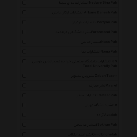
انتشارات ندای سینا Nedaye Sina Pub
انتشارات ارکان دانش Arkane Danesh Pub
انتشارات پارتیان Partyan Pub
نشر دانشگاهی فرهمند Farahmand Pub
انتشارات نص Nass Pub
انتشارات نما Nama Pub
انتشارات دانشگاه صنعتی خواجه نصیرالدین طوسی K N
Toosi University Pub
نشر زبان تصویر Zaban Tasvir
نشر معارف Maaref
انتشارات صفار Safaar Pub
نشر دانشگاه تهران Ut
آزاده Azadeh
انتشارات سخن Sokhan Pub
نشر امید انقلاب Omid Enghelab