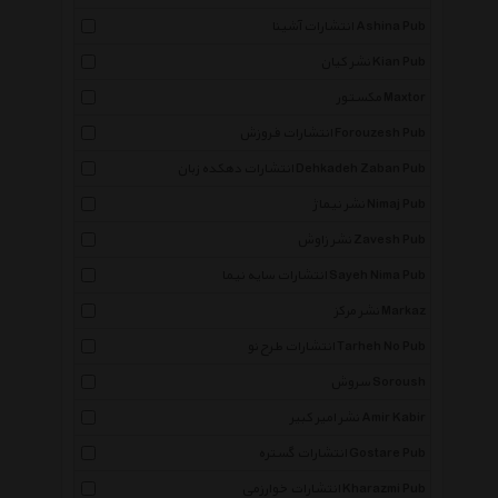
انتشارات آشینا Ashina Pub
نشر کیان Kian Pub
مکستور Maxtor
انتشارات فروزش Forouzesh Pub
انتشارات دهکده زبان Dehkadeh Zaban Pub
نشر نیماژ Nimaj Pub
نشر زاوش Zavesh Pub
انتشارات سایه نیما Sayeh Nima Pub
نشر مرکز Markaz
انتشارات طرح نو Tarheh No Pub
سروش Soroush
نشر امیر کبیر Amir Kabir
×
انتشارات گستره Gostare Pub
انتشارات خوارزمی Kharazmi Pub