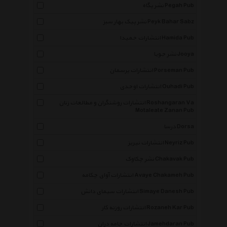
نشر پگاه Pegah Pub
نشر پیک بهار سبز Peyk Bahar Sabz
انتشارات حمیدا Hamida Pub
نشر جویا Jooya
انتشارات پرسمان Porseman Pub
انتشارات اوحدی Ouhadi Pub
انتشارات روشنگران و مطالعات زنان Roshangaran Va
Motaleate Zanan Pub
درسا Dorsa
انتشارات نیریز Neyriz Pub
نشر چکاوک Chakavak Pub
انتشارات آوای چکامه Avaye Chakameh Pub
انتشارات سیمای دانش Simaye Danesh Pub
انتشارات روزنه کار Rozaneh Kar Pub
انتشارات جامه دران Jamehdaran Pub