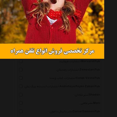
همه گروهها
نشر نگاه Negah
انتشارات صابرین Saberin Book Pub
انتشارات مجید Majid Pub
انتشارات توس Toos Pub
انتشارات ذهن آویز Zehn Aviz Pub
انتشارات مروارید Morvarid Pub
انتشارات زمستان Zemestan Pub
انتشارات کتاب وستا Ketab Vesta Pub
انتشارات اندیشه پیک زبان Andisheye Peyke Zaban Pub
نشر شادان Shadan
نشر ماهی Mahi
نشر دانیال دامون Danial Damoon Pub