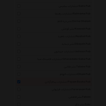
انتشارات سلیس Salis Pub
انتشارات رهنما Rahnama Pub
نشر درنا قلم Dorna Ghalam
نشر کومش Komesh Pub
انتشارات ناهید Naahid Pub
نشر دیبایه Dibayeh Pub
انتشارات جیحون Jeihoon Pub
انتشارات قاصدک صبا Ghasedake Saba Pub
نشر طلایی Talaee Pub
انتشارات الهام Elham Pub
انتشارات پیام آزادی Payam Books Pub
انتشارات فراروان Fararavan Pub
نشر فاطمی Fatemi
نشر ذکر Zekr