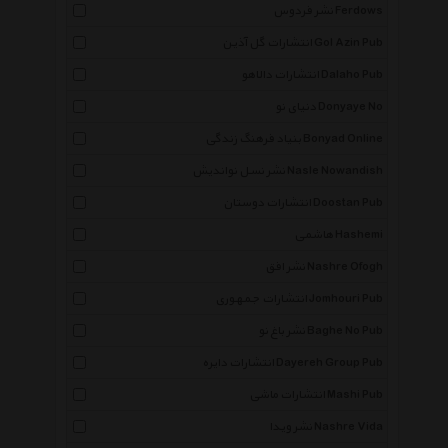
نشر فردوس Ferdows
انتشارات گل آذین Gol Azin Pub
انتشارات دالاهو Dalaho Pub
دنیای نو Donyaye No
بنیاد فرهنگ زندگی Bonyad Online
نشر نسل نواندیش Nasle Nowandish
انتشارات دوستان Doostan Pub
هاشمی Hashemi
نشر افق Nashre Ofogh
انتشارات جمهوری Jomhouri Pub
نشر باغ نو Baghe No Pub
انتشارات دایره Dayereh Group Pub
انتشارات ماشی Mashi Pub
نشر ویدا Nashre Vida