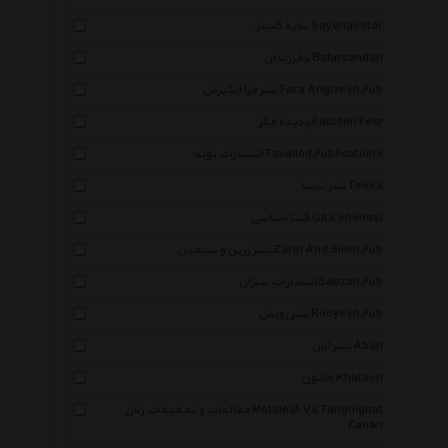
سایه گستر Sayehgostar
بافرزندان Bafarzandan
نشر فرا انگیزش Fara Angizesh Pub
پدیده فکر Padideh Fekr
انتشارات تولد Tavallod Publications
نشر تیسا Teesa
گیتا شناسی Gita Shenasi
نشر زرین و سیمین Zarin And Simin Pub
انتشارات سبزان Sabzan Pub
نشر رویش Rooyesh Pub
نشر آبان Aban
خاتون Khatoon
مطالعات و تحقیقات زنان Motaleat Va Tahghighat
Zanan