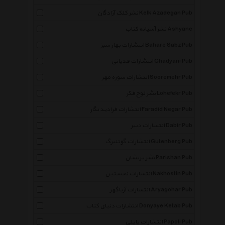
نشر کلک آزادگان Kelk Azadegan Pub
نشر آشیانه کتاب Ashyane
انتشارات بهار سبز Bahare Sabz Pub
انتشارات قدیانی Ghadyani Pub
انتشارات سوره مهر Sooremehr Pub
نشر لوح فکر Lohefekr Pub
انتشارات فرادید نگار Faradid Negar Pub
انتشارات دبیر Dabir Pub
انتشارات گوتنبرگ Gutenberg Pub
نشر پریشان Parishan Pub
انتشارات نخستین Nakhostin Pub
انتشارات آریاگهر Aryagohar Pub
انتشارات دنیای کتاب Donyaye Ketab Pub
انتشارات پاپلی Papoli Pub