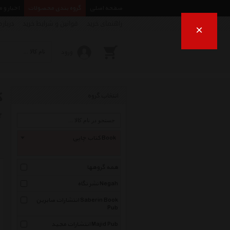
صفحه اصلی
گروه بندی محصولات
اخبار و 
راهنمای خرید
قوانین و شرایط خرید
درباره
×
ورود
ک
انتخاب گروه
ب
کتاب چاپی Book
همه گروهها
نشر نگاه Negah
انتشارات صابرین Saberin Book
Pub
انتشارات مجید Majid Pub