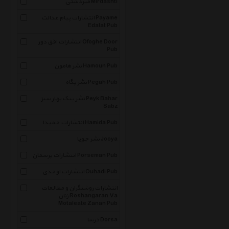
میردشتی Mirdashti
انتشارات پیام عدالت Payame
Edalat Pub
انتشارات افق دور Ofoghe Door
Pub
نشر هامون Hamoun Pub
نشر پگاه Pegah Pub
نشر پیک بهار سبز Peyk Bahar
Sabz
انتشارات حمیدا Hamida Pub
نشر جویا Jooya
انتشارات پرسمان Porseman Pub
انتشارات اوحدی Ouhadi Pub
انتشارات روشنگران و مطالعات
زنان Roshangaran Va
Motaleate Zanan Pub
درسا Dorsa