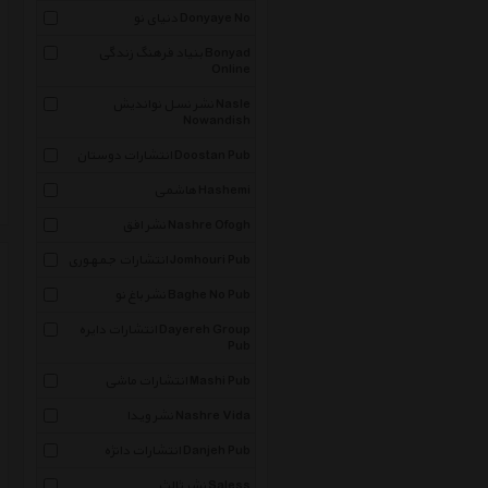
دنیای نو Donyaye No
بنیاد فرهنگ زندگی Bonyad
Online
نشر نسل نواندیش Nasle
Nowandish
انتشارات دوستان Doostan Pub
هاشمی Hashemi
نشر افق Nashre Ofogh
انتشارات جمهوری Jomhouri Pub
نشر باغ نو Baghe No Pub
انتشارات دایره Dayereh Group
Pub
انتشارات ماشی Mashi Pub
نشر ویدا Nashre Vida
انتشارات دانژه Danjeh Pub
نشر ثالث Saless