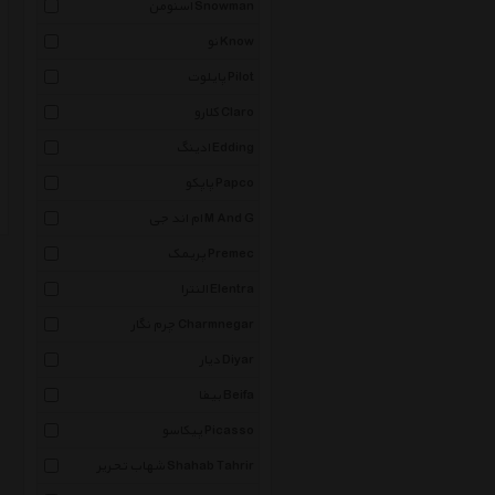
اسنومن Snowman
نو Know
پایلوت Pilot
کلارو Claro
ادینگ Edding
پاپکو Papco
ام اند جی M And G
پریمک Premec
النترا Elentra
چرم نگار Charmnegar
دیار Diyar
بیفا Beifa
پیکاسو Picasso
شهاب تحریر Shahab Tahrir