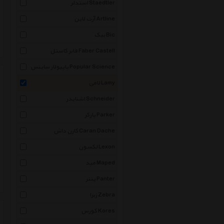
استدلر Staedtler
آرت لاین Artline
بیک Bic
فابر کاستل Faber Castell
پاپیولار ساینس Popular Science
لامی Lamy
اشنایدر Schneider
پارکر Parker
کارن داش Caran Dache
لکسون Lexon
مپد Maped
پنتر Panter
زبرا Zebra
کورس Kores