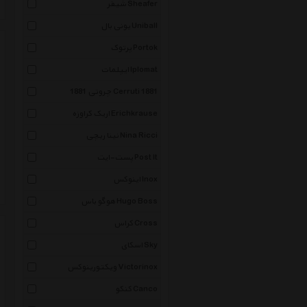
شیفر Sheafer
یونی بال Uniball
پرتوک Portok
ایپلمات Iplomat
چروتی 1881 Cerruti 1881
اریک کراوزه Erichkrause
نینا ریچی Nina Ricci
پست-ایت Post It
اینوکس Inox
هوگو باس Hugo Boss
کراس Cross
اسکای Sky
ویکتورینوکس Victorinox
کنکو Canco