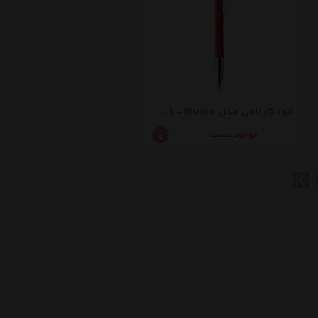
خودکار لامی مدل Studio - کد 266
موجود نیست