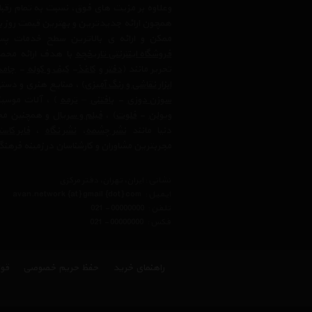
وعلاوه بر مزیت های فوق، نسبت به تمام رق
همچون ارائه جدیدترین و بهترین قیمت روز با
ممکن و ارائه ی بالاترین سطح خدمات پس
فروشگاه اینترنتی تاریخچه
با هدف ارائه محصو
تحریر مانند (
دفتر
و
کاغذ
-
کیف و کوله
-
جامد
ابزار نقاشی و رنگ آمیزی
) ، صنایع هنری و دست
سوزن دوزی
-
بافتنی
–
ترمه
) ، آلات موسیق
ویولن
-
فلوت
) ،‌
فیلم و سریال
و همچنین محت
دنیا مانند
نشر چشمه
،
نشر نگاه
،
فابر کاس
مجربترین مشاوران و کارشناسان در زمینه فرهنگ
نشانی : ایران، تهران، دفتر مرکزی
ایمیل :
avan.network {at} gmail {dot} com
تلفن :
021 - 00000000
فکس :
021 - 00000000
راهنمای خرید
حفظ حریم خصوصی
قوا