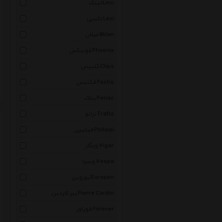
لینک Linc
لکسی Lexi
میلان Milan
فونیکس Phoenix
کلیپس Clips
فکتیس Factis
پناک Penac
تراتو Tratto
فیلیپی Philippi
ویگار Vigar
وسپا Vespa
یوروپن Europen
پیر کاردین Pierre Cardin
فوراور Forever