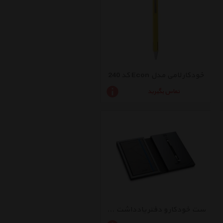
خودکار لامی مدل Econ کد 240
تماس بگیرید
ست خودکار و دفتر یادداشت لامی مدل 204MPlus