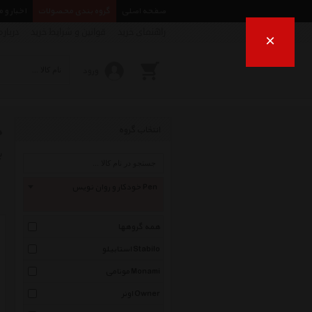
صفحه اصلی
گروه بندی محصولات
اخبار و 
راهنمای خرید
قوانین و شرایط خرید
درباره
×
ورود
خ
انتخاب گروه
ب
خودکار و روان نویس Pen
همه گروهها
استابیلو Stabilo
مونامی Monami
اونر Owner