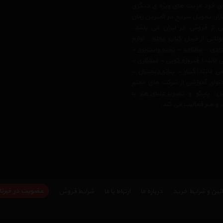
بای خود مزیت های ویژه ی دیگری
زار، تحویل سریع در کمترین زمان
 از فروش در ایران می باشد.
لاتی از قبیل
کتاب
مجله
, لوازم
ادی
–
سالنامه
-
تخته وایت‌برد
-
ی مانند(
فیروزه کوبی
-
میناکاری
-
ی مانند(
گیتار
-
پیانو دیجیتال
-
وای آموزشی از شرکت های معتبر
تل
،
پاپکو
و
تصویر دنیای هنر
با
 و هنر فعالیت می کند.
عضویت در خبرنا
نین و شرایط خرید
درباره ما
ارتباط با ما
شرایط فروش