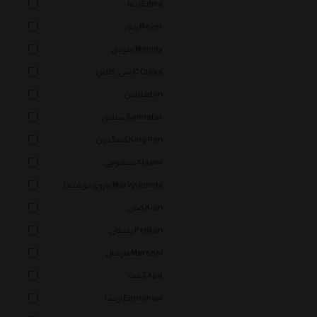
ادما Edma
ریور Rever
ملودی Melody
سی.کلاس C Class
لاتن Laton
سناتور Sennator
کینگ پن King Pen
شیائومی Xiaomi
ماروی یوشیدا Marvyuchida
کیان Kian
پلیکان Pelikan
مارشال Marshal
آپیت Apit
ارنشا Earnshaw