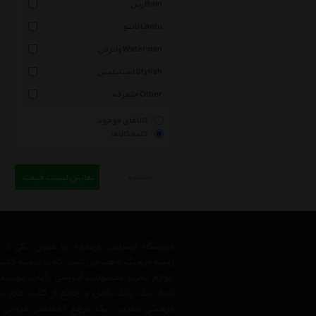
رین Rain
لانتو Lantu
واترمن Waterman
استایلیش Stylish
متفرقه Other
کالاهای موجود
کلیه کالاها
جستجو
نمایش لیست قیمت
فروشگاه اینترنتی تاریخچه به عنوان یکی ا
زمینه فرهنگ و هنر می باشد که با عرضه کتاب
،لوازم تحریر،محصولات آموزشی ،آلات موسیقی 
ایجاد یک بانک کامل و جامع از کتاب های د
فرهنگی هنری ، یک مرجع تخصصی فروش آنلای