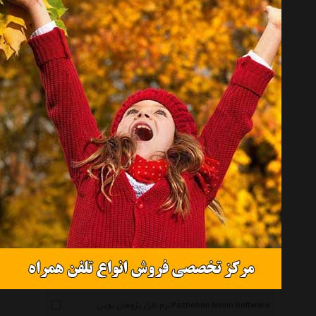
فرهنگ Culture Art Philosophy
همه گروهها
جوانه Javaneh
رها فیلم Raha Film
پانا Pana
نشر نوآوران Noavaran
سروش Soroush
موسسه انتشارات ویستا آرا Vista Ara Pub
موسسه فرهنگی هنری یاسین Yasin
زیتون Zeytoon
نورسافت Noorsoft
نرم افزار پژوهان نوین Pazhohan Novin Software