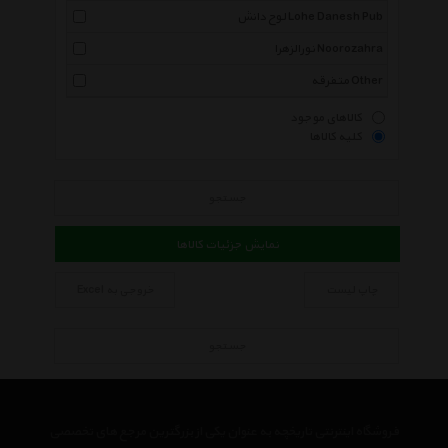
لوح دانش Lohe Danesh Pub
نورالزهرا Noorozahra
متفرقه Other
کالاهای موجود
کلیه کالاها
جستجو
نمایش جزئیات کالاها
چاپ لیست
خروجی به Excel
جستجو
فروشگاه اینترنتی تاریخچه به عنوان یکی از بزرگترین مرجع های تخصصی