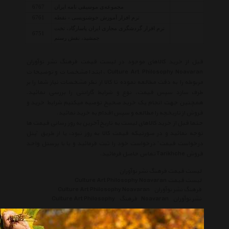
مجموعه‌ی موسیقی نامه ایران
6767
نرم افزار آموزش خوشنویسی - نقطه
6761
نرم افزار گردشگری مجازی ایران پاسارگاد، تخت
6751
جمشید، نقش رستم
قبل از خرید کالاهای موجود در لیست قیمت فرهنگ نشر نوآوران
Culture Art Philosophy Noavaran ، ابتدا مشخصات و توضیحات
مربوطه را به دقت مطالعه نموده تا کالا از نظر مشخصات نیاز شما را بر
طرف سازد سپس قیمت، نوع و شرایط گارانتی را بررسی نمائید.
همچنین جهت انجام یک خرید صحیح توصیه میکنیم شرایط خرید و
فروش از تاریخچه را مطالعه و سپس اقدام به خرید نمائید.
حتما قبل از خرید کالاهای لیست به تاریخ آخرین به روز رسانی قیمت ها
توجه نمائید و در صورتیکه قیمت کالا به روز نبود، یا از طریق 'پنل
درخواست قیمت' درخواست خود را ثبت فرمائید و یا با پرسنل واحد
فروش Tarikhche تماس حاصل فرمائید.
لیست قیمت فرهنگ نشر نوآوران
لیست قیمت Culture Art Philosophy Noavaran
فرهنگ نشر نوآوران
Culture Art Philosophy Noavaran
نشر نوآوران
Noavaran
فرهنگ
Culture Art Philosophy
انتخاب گروه