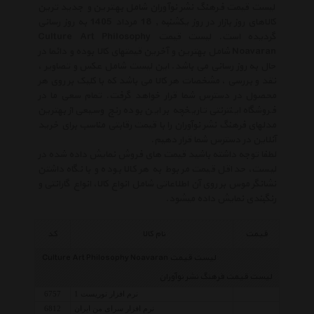
لیست قیمت فرهنگ نشر نوآوران شامل بهترین و جدید ترین
کالاهای روز بازار در روز یکشنبه , 18 مرداد 1405 به روز رسانی
گردیده است. لیست قیمت Culture Art Philosophy
Noavaran شامل بهترین و آخرین قیمتهای کالا بوده و دائما در
حال به روز رسانی می باشد. این لیست شامل عکس و تصاویر ،
نقد و بررسی ، مشخصات هر کالا می باشد که با کلیک بر روی هر
محصول در دسترس شما قرار خواهد گرفت. تمام سعی ما در
فروشگاه اینترنتی تاریخچه بر این بوده رنج وسیعی از بهترین
مدلهای فرهنگ نشر نوآوران را با قیمت رقابتی مناسب برای خرید
آنلاین در دسترس شما قرار دهیم.
لطفا توجه داشته باشید قیمت های فروش نمایش داده شده در
لیست، حداقل قیمت مربوط به هر کالا بوده و با نگاه داشتن
نشانگر موس بر روی آن اطلاعاتی شامل انواع کالا، انواع گارانتی و
رنگبندی نمایش داده میشود.
قیمت
نام کالا
کد
لیست قیمت Culture Art Philosophy Noavaran
لیست قیمت فرهنگ نشر نوآوران
نرم افزار توریست 1
6757
نرم افزار سرای من ایران
6812