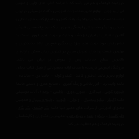
در زمینه فرهنگ و هنر می باشد که با عرضه کتاب های چاپی و صوتی
ایران و جهان ،لوازم تحریر،محصولات آموزشی ،آلات موسیقی در ایران
توانسته است علاوه بر ایجاد یک بانک کامل و جامع از کتاب های داخلی و
خارجی و دیگر محصولاتی فرهنگی هنری ، یک مرجع تخصصی فروش
آنلاین اینترنتی در ایران نیز باشد وعلاوه بر مزیت های فوق، نسبت به
تمام رقبای خود مزیت های ویژه ی دیگری همچون ارائه جدیدترین و
بهترین قیمت روز بازار، تحویل سریع در کمترین زمان ممکن و ارائه ی
بالاترین سطح خدمات پس از فروش در ایران می باشد.
فروشگاه اینترنتی تاریخچه
با هدف ارائه محصولاتی از قبیل
کتاب
مجله
,
لوازم تحریر مانند (
دفتر
و
کاغذ
-
کیف و کوله
-
جامدادی
–
سالنامه
-
تخته وایت‌برد
-
ابزار نقاشی و رنگ آمیزی
) ، صنایع هنری و دستی مانند(
فیروزه کوبی
-
میناکاری
-
سوزن دوزی
-
بافتنی
–
ترمه
) ، آلات موسیقی
مانند(
گیتار
-
پیانو دیجیتال
-
ویولن
-
فلوت
) ،‌
فیلم و سریال
و همچنین
محتوای آموزشی از شرکت های معتبر دنیا مانند
نشر چشمه
،
نشر نگاه
،
فابر کاستل
،
پاپکو
و
تصویر دنیای هنر
با مجربترین مشاوران و کارشناسان
در زمینه فرهنگ و هنر فعالیت می کند.