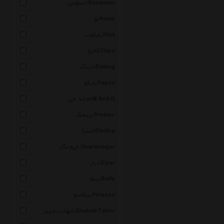
اسنومن Snowman
نو Know
پایلوت Pilot
کلارو Claro
ادینگ Edding
پاپکو Papco
ام اند جی M And G
پریمک Premec
النترا Elentra
چرم نگار Charmnegar
دیار Diyar
بیفا Beifa
پیکاسو Picasso
شهاب تحریر Shahab Tahrir