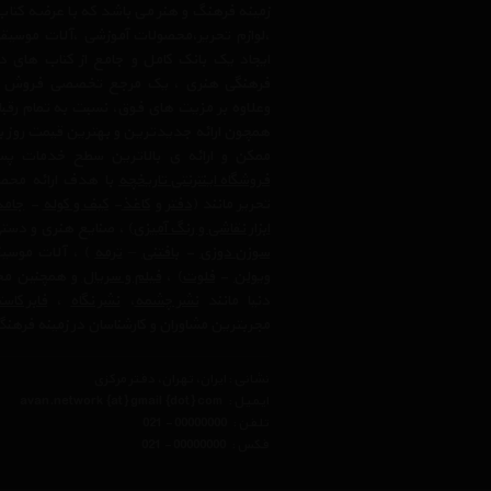
زمینه فرهنگ و هنر می باشد که با عرضه کتاب
،لوازم تحریر،محصولات آموزشی ،آلات موسیقی 
ایجاد یک بانک کامل و جامع از کتاب های د
فرهنگی هنری ، یک مرجع تخصصی فروش آنلای
وعلاوه بر مزیت های فوق، نسبت به تمام رق
همچون ارائه جدیدترین و بهترین قیمت روز با
ممکن و ارائه ی بالاترین سطح خدمات پس
فروشگاه اینترنتی تاریخچه
با هدف ارائه محصو
تحریر مانند (
دفتر
و
کاغذ
-
کیف و کوله
-
جامد
ابزار نقاشی و رنگ آمیزی
) ، صنایع هنری و دست
سوزن دوزی
-
بافتنی
–
ترمه
) ، آلات موسیق
ویولن
-
فلوت
) ،‌
فیلم و سریال
و همچنین محت
دنیا مانند
نشر چشمه
،
نشر نگاه
،
فابر کاس
مجربترین مشاوران و کارشناسان در زمینه فرهنگ
نشانی : ایران، تهران، دفتر مرکزی
ایمیل :
avan.network {at} gmail {dot} com
تلفن :
021 - 00000000
فکس :
021 - 00000000