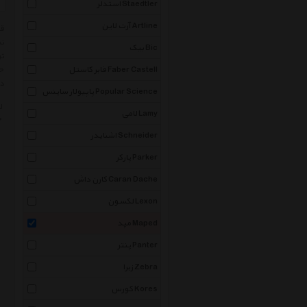
استدلر Staedtler
آرت لاین Artline
نم
بیک Bic
تو
فابر کاستل Faber Castell
حت
در
پاپیولار ساینس Popular Science
ل
لامی Lamy
خ
اشنایدر Schneider
پارکر Parker
کارن داش Caran Dache
لکسون Lexon
مپد Maped
پنتر Panter
زبرا Zebra
کورس Kores