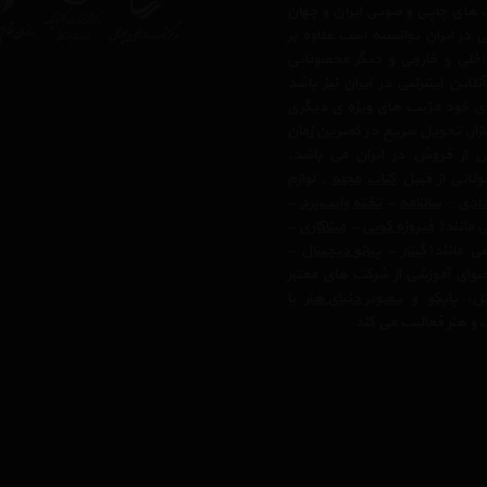
 های چاپی و صوتی ایران و جهان
در ایران توانسته است علاوه بر
اخلی و خارجی و دیگر محصولاتی
ن اینترنتی در ایران نیز باشد
بای خود مزیت های ویژه ی دیگری
زار، تحویل سریع در کمترین زمان
 از فروش در ایران می باشد.
لاتی از قبیل
کتاب
مجله
, لوازم
ادی
–
سالنامه
-
تخته وایت‌برد
-
ی مانند(
فیروزه کوبی
-
میناکاری
-
ی مانند(
گیتار
-
پیانو دیجیتال
-
وای آموزشی از شرکت های معتبر
تل
،
پاپکو
و
تصویر دنیای هنر
با
 و هنر فعالیت می کند.