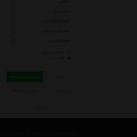
رین Rain
لانتو Lantu
واترمن Waterman
استایلیش Stylish
متفرقه Other
کالاهای موجود
کلیه کالاها
جستجو
نمایش جزئیات کالاها
چاپ لیست
خروجی به Excel
جستجو
فروشگاه اینترنتی تاریخچه به عنوان یکی ا