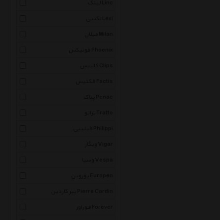
لینک Linc
لکسی Lexi
میلان Milan
فونیکس Phoenix
کلیپس Clips
فکتیس Factis
پناک Penac
تراتو Tratto
فیلیپی Philippi
ویگار Vigar
وسپا Vespa
یوروپن Europen
پیر کاردین Pierre Cardin
فوراور Forever