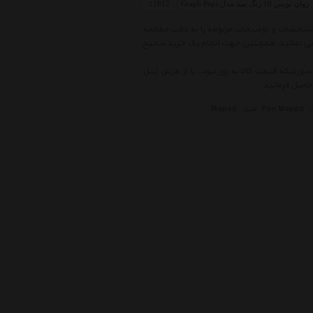
روان نویس 10 رنگ مپد مدل Graph Peps
11812
ای موجود در لیست قیمت خودکار و روان نویس مپد Pen Maped ، ابتدا مشخصات و توضیحات مربوطه را به دقت مطالعه
 بررسی نمائید. همچنین جهت انجام یک خرید صحیح
ورتیکه قیمت کالا به روز نبود، یا از طریق 'پنل
Pen Maped
مپد
Maped