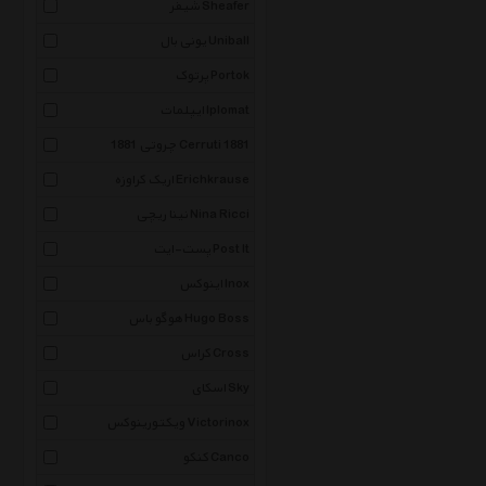
شیفر Sheafer
یونی بال Uniball
پرتوک Portok
ایپلمات Iplomat
چروتی 1881 Cerruti 1881
اریک کراوزه Erichkrause
نینا ریچی Nina Ricci
پست-ایت Post It
اینوکس Inox
هوگو باس Hugo Boss
کراس Cross
اسکای Sky
ویکتورینوکس Victorinox
کنکو Canco