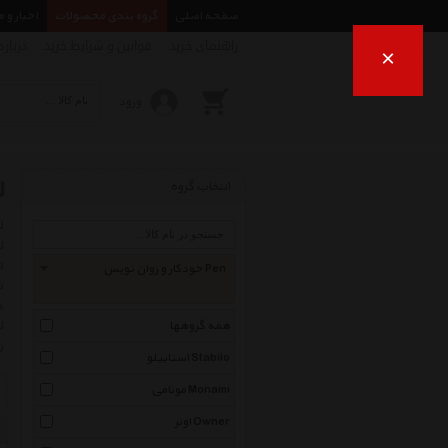
صفحه اصلی
گروه بندی محصولات
اخبار و 
راهنمای خرید
قوانین و شرایط خرید
درباره
×
ورود
ل
انتخاب گروه
ن
خودکار و روان نویس Pen
ت
د
ل
همه گروهها
ر
استابیلو Stabilo
مونامی Monami
اونر Owner