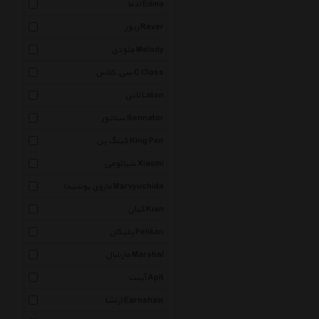
ادما Edma
ریور Rever
ملودی Melody
سی.کلاس C Class
لاتن Laton
سناتور Sennator
کینگ پن King Pen
شیائومی Xiaomi
ماروی یوشیدا Marvyuchida
کیان Kian
پلیکان Pelikan
مارشال Marshal
آپیت Apit
ارنشا Earnshaw